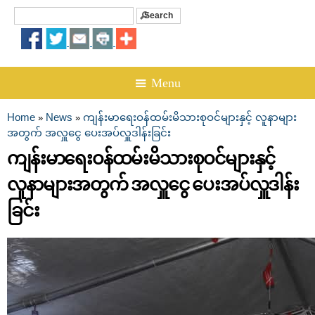
Search
Search form
☰ Menu
Home
News
ကျန်းမာရေးဝန်ထမ်းမိသားစုဝင်များနှင့် လူနာများ
»
»
You are here
အတွက် အလှူငွေ ပေးအပ်လှူဒါန်းခြင်း
ကျန်းမာရေးဝန်ထမ်းမိသားစုဝင်များနှင့်
လူနာများအတွက် အလှူငွေ ပေးအပ်လှူဒါန်း
ခြင်း