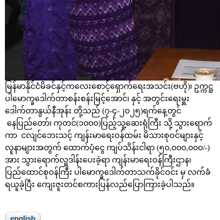
မြန်မာနိုင်ငံမိခင်နှင့်ကလေးစောင့်ရှောက်ရေးအသင်း(ဗဟို)၊ ဥက္ကဋ္ဌ
ပါမောက္ခဒေါက်တာစန်းစန်းမြင့်အောင်၊ နှင့် အတွင်းရေးမှူး
ဒေါက်တာနွယ်နီအုန်း တို့သည် (၇-၄-၂၀၂၅)ရက်နေ့တွင်
နေပြည်တော်၊ ကုတင်(၁၀၀၀)ပြည့်သူ့ဆေးရုံကြီး သို့ သွားရောက်
ကာ ငလျင်ဘေးသင့် ကျန်းမာရေးဝန်ထမ်း မိသားစုဝင်များနှင့်
လူနာများအတွက် ထောက်ပံ့ငွေ ကျပ်သိန်းငါရာ (၅၀,၀၀၀,၀၀၀/-)
အား သွားရောက်လှူဒါန်းပေးခဲ့ရာ ကျန်းမာရေးဝန်ကြီးဌာန၊
ပြည်ထောင်စုဝန်ကြီး ပါမောက္ခဒေါက်တာသက်ခိုင်ဝင်း မှ လက်ခံ
ရယူခဲ့ပြီး ကျေးဇူးတင်စကားပြန်လည်ပြောကြားခဲ့ပါသည်။
english