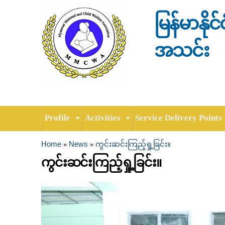
မြန်မာနို
အသင်း
Profile
Activities
Service Delivery Points
Home
News
ကွင်းဆင်းကြည့်ရှု့ခြင်း။
»
»
You are here
ကွင်းဆင်းကြည့်ရှု့ခြင်း။