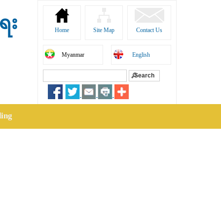
ရေး
Home
Site Map
Contact Us
Myanmar
English
Search
Search form
ding