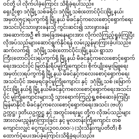
ဝင်တို့ ပါ လိုက်ပါခဲ့ကြောင်း သိရှိခဲ့ရပါသည်။
ရှေးဦးစွာ ဒဂုံမြို့သစ်ခရိုင်၊ ဒဂုံမြို့သစ်(တောင်ပိုင်း)မြို့နယ်၊
အမှတ်(၅၄)ရပ်ကွက်ရှိ မြို့နယ် မိခင်နှင့်ကလေးစောင့်ရှောက်ရေး
အသင်းပိုင်သားဖွားခန်းသို့ ကွင်းဆင်း၍ သားဖွားခန်း
အဆောက်အဦ ၏ အခြေအနေများအား လိုက်လံကြည့်ရှုခဲ့ကြပြီး
လိုအပ်သည်များဆောင်ရွက်နိုင်ရန် လမ်းညွှန်မှာကြားခဲ့ပါသည်။
ဆက်လက်၍ ဒဂုံမြို့သစ်(တောင်ပိုင်း)မြို့နယ်၊ ရွာသာ
ကြီး(တောင်ပိုင်း)ရပ်ကွက်ရှိ မြို့နယ် မိခင်နှင့်‌ကလေးစောင့်ရှောက်
ရေးအသင်းပိုင် မြတ်နိုးရိပ်မူကြိုကျောင်း၊ စိုက်ပျိုးမွေးမြူရေး
အမှတ်(၁)ရပ်ကွက်ရှိ မြို့နယ် မိခင်နှင့်ကလေးစောင့်ရှောက်ရေး
အသင်းပိုင် အမေ့ရင်ခွင်မူကြိုကျောင်း နှင့် ဒဂုံမြို့သစ် (မြောက်
ပိုင်း)မြို့နယ်ရှိ မြို့နယ်မိခင်နှင့်ကလေးစောင့်ရှောက်ရေးအသင်း
ပိုင် မူကြိုကျောင်းများသို့ သွားရောက်ကြည့်ရှု့စစ်ဆေးခဲ့ကြပြီး
မြန်မာနိုင်ငံ မိခင်နှင့်ကလေးစောင့်ရှောက်ရေးအသင်း (ဗဟို)
ဥက္ကဋ္ဌ၊ ဒုတိယဥက္ကဋ္ဌ နှင့် အတွင်းရေးမှူး တို့က လိုအပ်သည်များ
အားလမ်းညွှန်မှာကြားခြင်း နှင့် မူလတန်းကြိုကျောင်း တစ်
ကျောင်းလျှင် ငွေကျပ်(၃၀၀,၀၀၀/-) (သုံးသိန်းကျပ်တိတိ) စီ
ထောက်ပံ့ပေးအပ်ခဲ့ကြောင်းသိရှိခဲ့ရပါသည်။