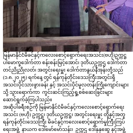
မြန်မာနိုင်ငံမိခင်နှင့်ကလေးစောင့်ရှောက်ရေးအသင်း(ဗဟို)ဥက္ကဋ္ဌ
‌ပါမောက္ခဒေါက်တာ စန်းစန်းမြင့်အောင်၊ ဒုတိယဥက္ကဌ ဒေါက်တာ
တင်ညိုညိုလတ်၊ အတွင်းရေးမှူး ဒေါက်တာနွယ်နီအုန်းတို့သည်
(၁.၈.၂၀၂၅) ရက်နေ့ တွင် ရန်ကုန်တိုင်းဒေသကြီးအတွင်းရှိ
အသင်းပိုင်သားဖွားခန်း နှင့် အသင်းပိုင်မူလတန်းကြိုကျောင်းများ
သို့ သွားရောက်ကာ ကွင်းဆင်းကြည့်ရှု့စစ်ဆေးခြင်းများ
ဆောင်ရွက်ခဲ့ကြပါသည်။
အဆိုပါခရီးစဉ်ကို မြန်မာနိုင်ငံမိခင်နှင့်ကလေးစောင့်ရှောက်ရေး
အသင်း (ဗဟို) ဥက္ကဋ္ဌ၊ ဒုတိယဥက္ကဋ္ဌ၊ အတွင်းရေးမှူး တို့နှင့်အတူ
ရန်ကုန်တိုင်းဒေသကြီး မိခင်နှင့်ကလေးစောင့်ရှောက်မှုကြီးကြပ်
ရေးအဖွဲ့ နာယက ဒေါ်မော်မော်သန်း၊ ဥက္ကဌ ဒေါ်နုနုဆွေ နှင့်အဖွဲ့