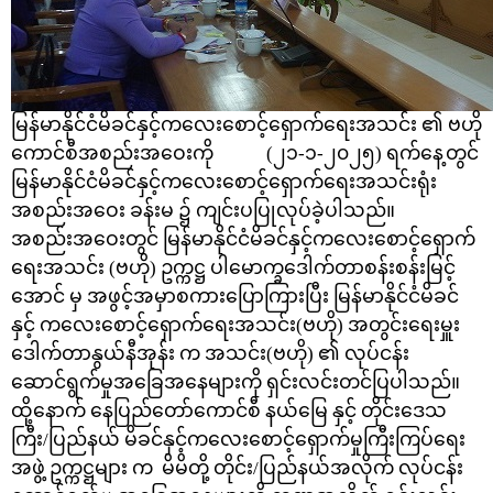
မြန်မာနိုင်ငံမိခင်နှင့်ကလေးစောင့်ရှောက်ရေးအသင်း ၏ ဗဟို
ကောင်စီအစည်းအဝေးကို (၂၁-၁-၂၀၂၅) ရက်နေ့တွင်
မြန်မာနိုင်ငံမိခင်နှင့်ကလေးစောင့်ရှောက်ရေးအသင်းရုံး
အစည်းအဝေး ခန်းမ ၌ ကျင်းပပြုလုပ်ခဲ့ပါသည်။
အစည်းအဝေးတွင် မြန်မာနိုင်ငံမိခင်နှင့်ကလေးစောင့်ရှောက်
ရေးအသင်း (ဗဟို)
ဥက္က
ဋ္ဌ
ပါမောက္ခဒေါက်တာစန်းစန်းမြင့်
အောင် မှ အဖွင့်အမှာစကားပြောကြားပြီး မြန်မာနိုင်ငံမိခင်
နှင့် ကလေးစောင့်ရှောက်ရေးအသင်း(ဗဟို) အတွင်းရေးမှူး
ဒေါက်တာနွယ်နီအုန်း က အသင်း(ဗဟို) ၏ လုပ်ငန်း
ဆောင်ရွက်မှုအခြေအနေများကို ရှင်းလင်းတင်ပြပါသည်။
ထို့နောက် နေပြည်တော်ကောင်စီ နယ်မြေ နှင့် တိုင်းဒေသ
ကြီး/ပြည်နယ် မိခင်နှင့်ကလေးစောင့်ရှောက်မှုကြီးကြပ်ရေး
အဖွဲ့ ဥက္ကဋ္ဌများ က မိမိတို့ တိုင်း/ပြည်နယ်အလိုက် လုပ်ငန်း