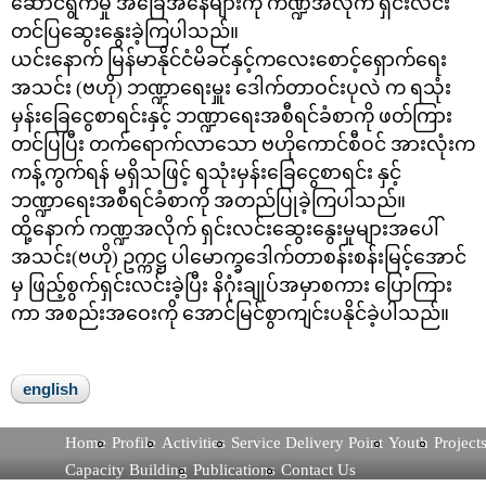
ဆောင်ရွက်မှု အခြေအနေများကို ကဏ္ဍအလိုက် ရှင်းလင်း
တင်ပြဆွေးနွေးခဲ့ကြပါသည်။
ယင်းနောက် မြန်မာနိုင်ငံမိခင်နှင့်ကလေးစောင့်ရှောက်ရေး
အသင်း (ဗဟို) ဘဏ္ဍာရေးမှူး ဒေါက်တာဝင်းပုလဲ က ရသုံး
မှန်းခြေငွေစာရင်းနှင့် ဘဏ္ဍာရေးအစီရင်ခံစာကို ဖတ်ကြား
တင်ပြပြီး တက်ရောက်လာသော ဗဟိုကောင်စီဝင် အားလုံးက
ကန့်ကွက်ရန် မရှိသဖြင့် ရသုံးမှန်းခြေငွေစာရင်း နှင့်
ဘဏ္ဍာရေးအစီရင်ခံစာကို အတည်ပြုခဲ့ကြပါသည်။
ထို့နောက် ကဏ္ဍအလိုက် ရှင်းလင်းဆွေးနွေးမှုများအပေါ်
အသင်း(ဗဟို) ဥက္ကဋ္ဌ ပါမောက္ခဒေါက်တာစန်းစန်းမြင့်အောင်
မှ ဖြည့်စွက်ရှင်းလင်းခဲ့ပြီး နိဂုံးချုပ်အမှာစကား ပြောကြား
ကာ အစည်းအဝေးကို အောင်မြင်စွာကျင်းပနိုင်ခဲ့ပါသည်။
english
Home
Profile
Activities
Service Delivery Point
Youth
Project
Capacity Building
Publications
Contact Us