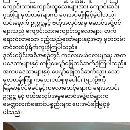
ကျောင်းသား၊ကျောင်းသူလေးများအား ကျောင်းဆင်း
ဂုဏ်ပြု မှတ်တမ်းများကို ပေးအပ်ချီးမြှင့်ခဲ့ပါသည်။
ယင်းနောက် ဥက္ကဋ္ဌနှင့် ဗဟိုအလုပ်အမှု ဆောင်အဖွဲ့ဝင်
များသည် ကျောင်းသား၊ကျောင်းသူလေးများ၊ တက်
ရောက်လာသော ဧည့်သည်တော်များနှင့်အတူ မှတ်တမ်း
တင်ဓာတ်ပုံရိုက်ကူးခဲ့ကြပါသည်။
ဒုတိယပိုင်းအစီအစဉ်တွင် ကလေးငယ်လေးများမှ အက
ပဒေသာများနှင့် ကပြဖေျာ်ဖြေတင်ဆက်ခဲ့ကြပါသည်။
အကပ‌ဒေသာများနှင့် ဖေျာ်ဖြေတင်ဆက်သွား သော
မူလတန်းကြို ကလေးငယ်စုစု‌ပေါင်း (၅၁)ဦးကို
မြန်မာနိုင်ငံမိခင်နှင့်ကလေးစောင့်‌ရှောက် ရေးအသင်း
ဥက္ကဋ္ဌ နှင့် ဗဟိုအလုပ်အမှုဆောင်အဖွဲ့ဝင်များက
မေတ္တာလက်ဆောင်ပစ္စည်းများ ပေးအပ်ချီးမြှင့်ခဲ့
ပါသည်။