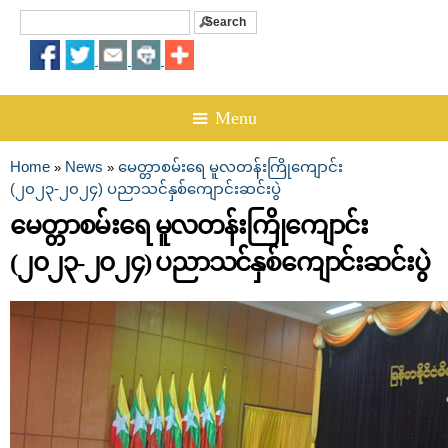
Search
Search form
☰ Menu
Home
News
မေတ္တာစမ်းရေ မူလတန်းကြိုကျောင်း
»
»
You are here
(၂၀၂၃-၂၀၂၄) ပညာသင်နှစ်ကျောင်းဆင်းပွဲ
မေတ္တာစမ်းရေ မူလတန်းကြိုကျောင်း
(၂၀၂၃-၂၀၂၄) ပညာသင်နှစ်ကျောင်းဆင်းပွဲ