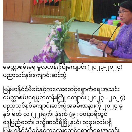
မေတ္တာစမ်းရေ မူလတန်းကြိုကျောင်း (၂၀၂၃-၂၀၂၄)
ပညာသင်နှစ်ကျောင်းဆင်းပွဲ
မြန်မာနိုင်ငံမိခင်နှင့်က‌လေးစောင့်‌ရှောက်ရေးအသင်း
မေတ္တာစမ်း‌ရေမူလတန်းကြို ကျောင်း (၂၀၂၃ - ၂၀၂၄)
ပညာသင်နှစ်ကျောင်းဆင်းပွဲအခမ်းအနားကို ၂၀၂၄ ခု
နှစ် မတ် လ (၂၂)ရက်၊ နံနက် (၉
: ၀၀)နာရီတွင်
နေပြည်တော်၊ ဒက္ခိဏသီရိမြို့နယ်၊ သုခုမလမ်းရှိ
မြန်မာနိုင်ငံမိခင်နှင့်ကလေးစောင့်ရှောက်ရေးအသင်း