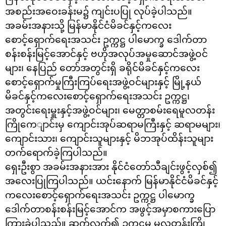
အစည်းအဝေးခန်းမ၌ ကျင်းပပြု လုပ်ခဲ့ပါသည်။
အခမ်းအနားသို့ မြန်မာနိုင်ငံမိခင်နှင့်ကလေး
စောင့်‌ရှောက်ရေးအသင်း ဥက္ကဋ္ဌ ပါမောက္ခ ဒေါက်တာ
စန်းစန်းမြင့်အောင်နှင့် ဗဟိုအလုပ်အမှုဆောင်အဖွဲ့ဝင်
များ၊ နေပြည် တော်အတွင်းရှိ ခရိုင်မိခင်နှင့်ကလေး
စောင့်‌ရှောက်မှုကြီးကြပ်ရေးအဖွဲ့ဝင်များနှင့် မြို့နယ်
မိခင်နှင့်ကလေးစောင့်ရှောက်ရေးအသင်း ဥက္ကဋ္ဌ၊
အတွင်း‌ရေးမှူးနှင့်အဖွဲ့ဝင်များ၊ မေတ္တာစမ်းရေမူလတန်း
ကြိုကေျာင်းမှ ကျောင်းအုပ်ဆရာမကြီးနှင့် ဆရာမများ၊
ကျောင်းသား၊ ကျောင်းသူများနှင့် မိဘအုပ်ထိန်းသူများ
တက်ရောက်ခဲ့ကြပါသည်။
ရှေးဦးစွာ အခမ်းအနားအား နိုင်ငံတော်သီချင်းဖွင့်လှစ်၍
အလေးပြုကြပါသည်။ ယင်းနောက် မြန်မာနိုင်ငံမိခင်နှင့်
ကလေးစောင့်‌ရှောက်ရေးအသင်း ဥက္ကဋ္ဌ ပါမောက္ခ
ဒေါက်တာစန်းစန်းမြင့်အောင်က အဖွင့်အမှာစကားပြော
ကြားခဲ့ပါသည်။ ဆက်လက်၍ ဥက္ကဋ္ဌမှ မူလတန်းကြို