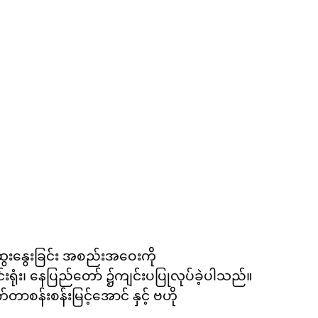
ဆွေးနွေးခြင်း အစည်းအဝေးကို
င်းရုံး၊ နေပြည်တော် ၌ကျင်းပပြုလုပ်ခဲ့ပါသည်။
စန်းစန်းမြင့်အောင် နှင့် ဗဟို