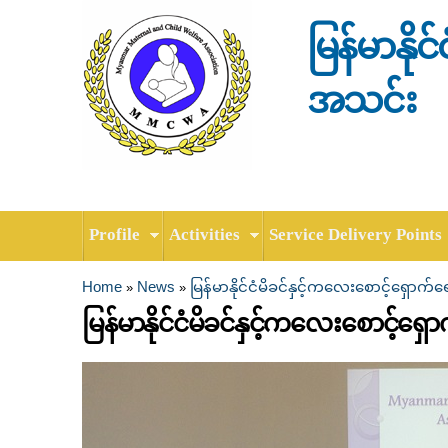
မြန်မာနို
အသင်း
Profile
Activities
Service Delivery Points
Home
News
မြန်မာနိုင်ငံမိခင်နှင့်ကလေးစောင့်ရှောက
»
»
You are here
မြန်မာနိုင်ငံမိခင်နှင့်ကလေးစောင့်ရှ