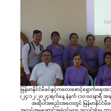
မြန်မာနိုင်ငံမိခင်နှင့်ကလေးစောင့်ရှောက်ရေး
(၂၄/၁၂/၂၀၂၄)ရက်နေ့ နံနက် (၁၀:၀၀)နာရီ အချိန
အဆိုပါအစည်းအဝေးတွင် မြန်မာနိုင်ငံမိခင်နှင
အလုပ်အမှုဆောင်အဖွဲ့ဝင်များ၊ အသင်းရုံးမှ 