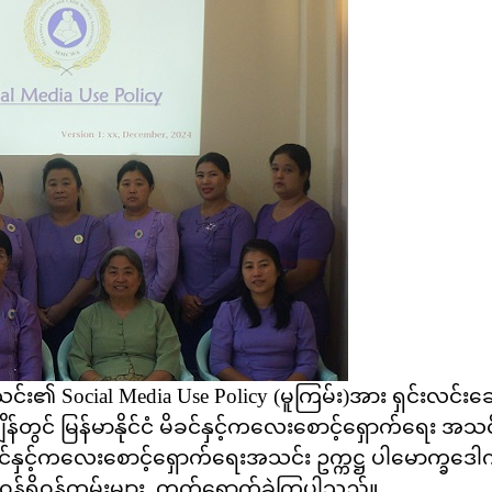
အသင်း၏ Social Media Use Policy (မူကြမ်း)အား ရှင်းလင်း
်တွင် မြန်မာနိုင်ငံ မိခင်နှင့်ကလေးစောင့်ရှောက်ရေး အသ
့်ကလေးစောင့်ရှောက်ရေးအသင်း ဥက္ကဋ္ဌ ပါမောက္ခဒေါက်တာ
တာဝန်ရှိဝန်ထမ်းများ တက်ရောက်ခဲ့ကြပါသည်။