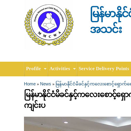
မြန်မာနို
အသင်း
Profile
Activities
Service Delivery Points
Home
News
မြန်မာနိုင်ငံမိခင်နှင့်ကလေးစောင့်ရှေ
»
»
You are here
မြန်မာနိုင်ငံမိခင်နှင့်ကလေးစောင်
ကျင်းပ