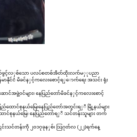
်ဖွင့်လ
ှ
စ်သော
ပလပ်စတစ်အိတ်ထိုးလက်မ
ှ
ုပညာ
ာနိုင်ငံ မိခင်န
ှ
င့်ကလေးစောင့်ရ
ှ
ောက်ရေး အသင်း ရုံး
ောင်အဖွဲ့၀င်များ၊ နေပြည်တော်မိခင်န
ှ
င့်ကလေးစောင့်
ပြည်ထောင်စုနယ်မြေ၊နေပြည်တော်အတွင်းရ
ှ
ိ မြို့နယ်များ
ောင်စုနယ်မြေ၊
နေပြည်တော်ရ
ှ
ိ
သင်တန်းသူများ တက်
 ၎င်းသင်တန်းကို
၂၀၁၇ခုန
ှ
စ်၊
သြဂုတ်လ (၂၂)
ရက်နေ့