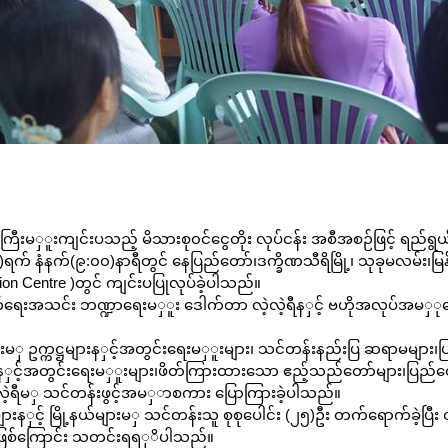
ကြီးမ
ှ
ူးကျင်းပသည့်
မိသားစု၀င်ငွေတိုး လုပ်ငန်း အစီအစဉ်ဖြင့်
ရည်ရွယ
ရက် နံနက်(၉:၀၀)နာရီတွင် နေပြည်တော်၊ဒက္ခိဏသီရိမြို့၊ သုခုမလမ်း၊မြန်မ
n Centre )တွင် ကျင်းပပြုလုပ်ခဲ့ပါသည်။
်ရေးအသင်း
ဘဏ္ဍာရေးမ
ှ
ူး
ဒေါက်တာ
လဲ့လဲ့ရီန
ှ
င့်
ဗဟိုအလုပ်အမ
ှ
ုဆ
ားမ
ှ
ဥက္ကဋ္ဌများန
ှ
င့်အတွင်းရေးမ
ှ
ူးများ၊ သင်တန်းနည်းပြ ဆရာမများ၊
န
ှ
င့်အတွင်းရေးမ
ှ
ူးများ၊ဖိတ်ကြားထားသော ဧည့်သည်တော်များ၊ပြည်ထ
ဲ့ရီမ
ှ
သင်တန်းဖွင့်အမ
ှ
ာစကား
ပြောကြားခဲ့ပါသည်။
ျားန
ှ
င့်
မြို့နယ်များမ
ှ
သင်တန်းသူ စုစုပေါင်း (၂၅)ဦး တက်ရောက်ခဲ့ပြီး
်ဖြစ်ကြောင်း
သတင်းရရ
ှ
ိပါသည်။