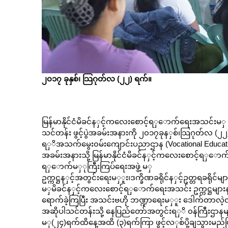
သြဂုတ်လ (၂၂)
၂၀၁၇ ခုနှစ်၊
ရက်။
မြန်မာနိုင်ငံမိခင်န
ှ
င့်ကလေးစောင့်ရ
ှ
ောက်ရေးအသင်းမ
ှ
သင်တန်း ဖွင့်ပွဲအခမ်းအနားကို
၂၀၁၇ခုန
ှ
စ်၊သြဂုတ်လ
(၂၂)
ရ
ှ
ိအသက်မွေး၀မ်းကျောင်းပညာဌာန (Vocational Educatio
အခမ်းအနားသို့ မြန်မာနိုင်ငံမိခင်န
ှ
င့်ကလေးစောင့်ရ
ှ
ောက
ရ
ှ
ောက်မ
ှ
ုကြီးကြပ်ရေးအဖွဲ့ မ
ှ
ဥက္ကဋ္ဌန
ှ
င့်အတွင်းရေးမ
ှ
ူး၊ဒက္ခိဏခရိုင်န
ှ
င့်ဥတ္တရခရိုင်မျ
မ
ှ
မိခင်န
ှ
င့်ကလေးစောင့်ရ
ှ
ောက်ရေးအသင်း ဥက္ကဋ္ဌများ
ရောက်ခဲ့ကြပြီး အသင်းဗဟို
ဘဏ္ဍာရေးမ
ှ
ူး
ဒေါက်တာလဲ့လ
အဆိုပါသင်တန်းသို့
နေပြည်တော်အတွင်းရ
ှ
ိ
၀န်ကြီးဌာနမ
မ
ှ
(၂၄)ရက်ထိနေ့အထိ (၃)ရက်ကြာ ဖွင့်လ
ှ
စ်ပို့ချသွားမည