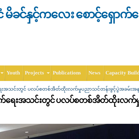
Skip to
main
င်ငံ မိခင်နှင့်ကလေး စောင့်ရှောက်
content
Youth
Projects
Publications
News
Capacity Buil
ာက်ရေးအသင်းတွင် ပလပ်စတစ်အိတ်ထိုးလက်မှုပညာသင်တန်းဖွင့်ပွဲအခမ်းအ
့ရှောက်ရေးအသင်းတွင် ပလပ်စတစ်အိတ်ထိုးလက်မ