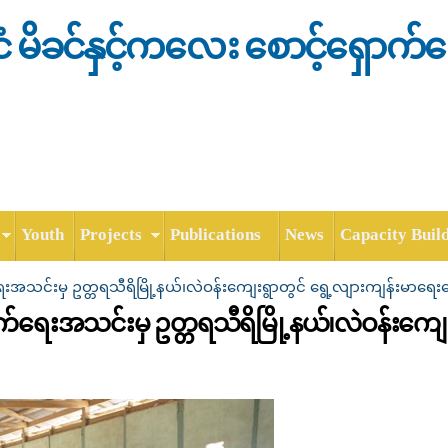
Skip to
main
င်ငံ မိခင်နှင့်ကလေး စောင့်ရှောက်
content
Youth
Projects
Publications
News
Capacity Buil
်ရေးအသင်းမှ ဥတ္တရသီရိမြို့နယ်၊လဲဝန်းကျေးရွာတွင် ရွေ့လျားကျန်းမာရေး
ှောက်ရေးအသင်းမှ ဥတ္တရသီရိမြို့နယ်၊လဲဝန်းကျ