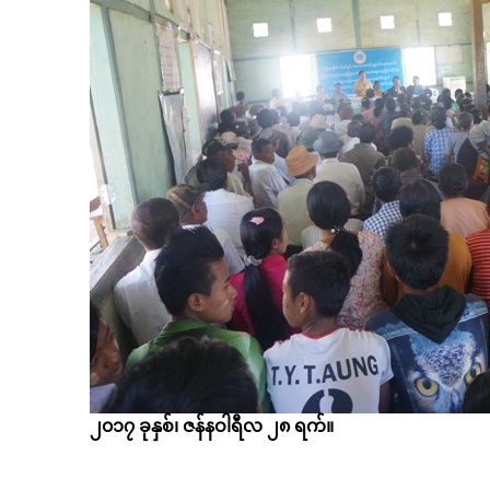
၂၀၁၇ ခုနှစ်၊ ဇန်နဝါရီလ ၂၈ ရက်။