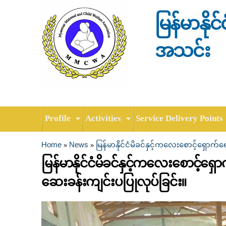
မြန်မာနို
အသင်း
Profile
Activities
Service Delivery Points
Home
News
မြန်မာနိုင်ငံမိခင်နှင့်ကလေးစောင့်ရှောက
»
»
You are here
မြန်မာနိုင်ငံမိခင်နှင့်ကလေးစောင့်ရ
ဆေးခန်းကျင်းပပြုလုပ်ခြင်း။