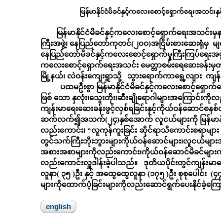
မြန်မာနိုင်ငံမိခင်နှင့်ကလေးစောင့်ရှောက်ရေးအသင်
မြန်မာနိုင်ငံမိခင်နှင့်ကလေးစောင့်ရှောက်ရေးအသင်းမှန
ကြီးအဖွဲ့၊ နေပြည်တော်ကုတင်(၂၀ဝ)အငြိမ်းစားဆေးရုံမှ 
နေပြည်တော်မိခင်နှင့်ကလေးစောင့်ရှောက်မှုကြီးကြပ်ရေးအဖွဲ့အတွ
ကလေးစောင့်ရှောက်ရေးအသင်း မေတ္တာစမ်းရေဆေးခန်းမှတာ
မြို့နယ်၊ လဲဝန်းကျေးရွာသို့ သွားရောက်ကာရွေ့လျား ကျန
ပထမဦးစွာ မြန်မာနိုင်ငံမိခင်နှင့်ကလေးစောင့်ရှောက
ဖြစ် သော နှလုံး၊သွေးတိုး၊ဆီးချိုရောဂါများအကြောင်းက
ကျန်းမာရေးဆေးခန်းဖွင့်လှစ်ရခြင်းနှင့်ကိုယ်ဝန်ဆောင်စနစ
ဆက်လက်၍အသက်(၂၄)နှစ်အောက် လူငယ်များကို မြန်မာနိုင
လည်းကောင်း၊ “လူကုန်ကူးခြင်း ဆိုင်ရာသိကောင်းစရာမျာ
တွင်သက်ကြီးဘိုးဘွားများကိုယ်ဝန်ဆောင်များ၊လူငယ်မျ
အစားအစာများကိုလည်းကောင်း၊ကိုယ်ဝန်ဆောင်မိခင်များကိုတ
လည်းကောင်းလှူဒါန်းခဲ့ပါသည်။ ဒုတိယပိုင်းတွင်ကျန်းမာရေး
လူနာ( ၃၅ )ဦး နှင့် အထွေထွေလူနာ (၁၇၅ )ဦး စုစုပေါင်း (၄၇၂)ဦ
များကိုထောက်ပံ့ခြင်းများကိုလည်းဆောင်ရွက်ပေးနိုင်ခဲ့က
english