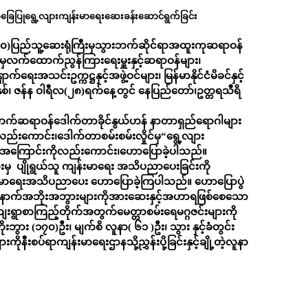
ုအခြေပြုရွေ့လျားကျန်းမာရေးဆေးခန်းဆောင်ရွက်ခြင်း
၀ဝ၀)ပြည်သူ့ဆေးရုံကြီးမှသွားဘက်ဆိုင်ရာအထူးကုဆရာဝန်
မှလက်ထောက်ညွန်ကြားရေးမှူးနှင့်ဆရာဝန်များ၊
ရေးအသင်းဥက္ကဋ္ဌနှင့်အဖွဲ့ဝင်များ၊ မြန်မာနိုင်ငံမိခင်နှင့်
၊ ဇန်န ဝါရီလ(၂၈)ရက်နေ့တွင် နေပြည်တော်၊ဥတ္တရသီရိ
ာက်ဆရာဝန်ဒေါက်တာခိုင်နွယ်ဟန် နာတာရှည်ရောဂါများ
်းကောင်း၊ဒေါက်တာစမ်းစမ်းလှိုင်မှ“ရွေ့လျား
းရန်’’အကြောင်းကိုလည်းကောင်း၊ဟောပြောခဲ့ပါသည်။
ှ ပျိုရွယ်သူ ကျန်းမာရေး အသိပညာပေးခြင်းကို
ျန်းမာရေးအသိပညာပေး ဟောပြောခဲ့ကြပါသည်။ ဟောပြောပွဲ
ု့နောက်အဘိုးအဘွားများကိုအားဆေးနှင့်အဟာရဖြစ်စေသော
ေးရွာစာကြည့်တိုက်အတွက်မေတ္တာစမ်းရေမဂ္ဂဇင်းများကို
ွား (၁၇၀)ဦး၊ မျက်စိ လူနာ( ၆၁ )ဦး၊ သွား နှင့်ခံတွင်း
ုနီးစပ်ရာကျန်းမာရေးဌာနသို့ညွှန်းပို့ခြင်းနှင့်ချို့တဲ့လူနာ