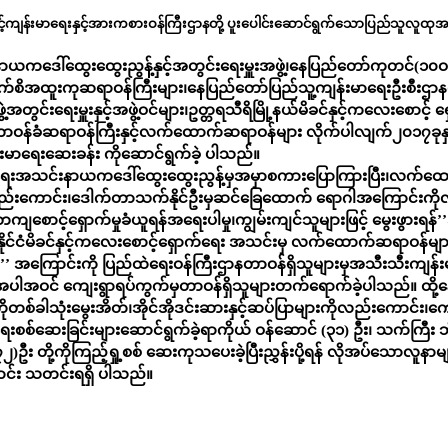
းနှင့်ကျန်းမာရေးနှင့်အားကစားဝန်ကြီးဌာနတို့ ပူးပေါင်းဆောင်ရွက်သောပြည်သူလူထ
ာယကဒေါ်ထွေးထွေးညွန့်နှင့်အတွင်းရေးမှူးအဖွဲ့၊နေပြည်တော်ကုတင်(၁
မျက်စိအထူးကုဆရာဝန်ကြီးများ၊နေပြည်တော်ပြည်သူ့ကျန်းမာရေးဦးစီးဌာန
င်းရေးမှူးနှင့်အဖွဲ့ဝင်များ၊ဥတ္တရသီရိမြို့နယ်မိခင်နှင့်ကလေးစောင့် ရှောက်
ဝန်ခံဆရာဝန်ကြီးနှင့်လက်ထောက်ဆရာဝန်များ လိုက်ပါလျက်၂၀၁၇ခုနှစ်
်းမာရေးဆေးခန်း ကိုဆောင်ရွက်ခဲ့ ပါသည်။
်ရေးအသင်းနာယကဒေါ်ထွေးထွေးညွန့်မှအမှာစကားပြောကြားပြီး၊လက်ထေ
ိုလည်းကောင်း၊ဒေါက်တာသက်နိုင်ဦးမှဆင်ခြေထောက် ရောဂါအကြောင်းကိုလည
်တကျစောင့်ရှောက်မှုခံယူရန်အရေးပါမှု၊ကျွမ်းကျင်သူများဖြင့် မွေးဖွာ
်ငံမိခင်နှင့်ကလေးစောင့်ရှောက်ရေး အသင်းမှ လက်ထောက်ဆရာဝန်များမ
း ’’ အကြောင်းကို ပြည်ထဲရေးဝန်ကြီးဌာနတာဝန်ရှိသူများမှအသီးသီးက
ားအပါအဝင် ကျေးရွာရပ်ကွက်မှတာဝန်ရှိသူများတက်ရောက်ခဲ့ပါသည်။ ထိ
စ်ခါသုံးမွေးအိတ်၊အိုင်အိုဒင်းဆားနှင့်ဆပ်ပြာများကိုလည်းကောင်း၊ကျ
စစ်ဆေးခြင်းများဆောင်ရွက်ခဲ့ရာကိုယ် ဝန်ဆောင် (၃၁) ဦး၊ သက်ကြီး ဘိုးဘ
း တို့ကိုကြည့်ရှု့စစ် ဆေးကုသပေးခဲ့ပြီးညွှန်းပို့ရန် လိုအပ်သောလူနာများကိ
ြောင်း သတင်းရရှိ ပါသည်။