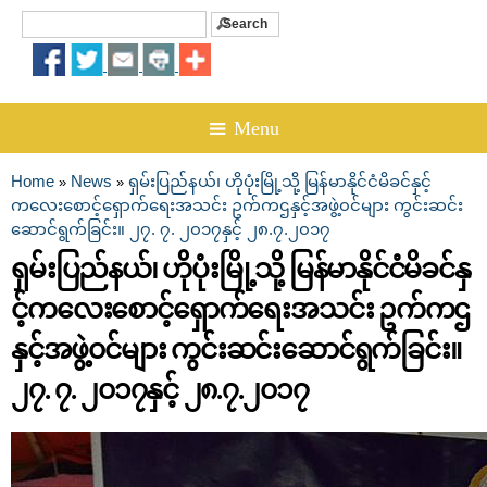
Search
Search form
☰ Menu
Home
News
ရှမ်းပြည်နယ်၊ ဟိုပုံးမြို့သို့ မြန်မာနိုင်ငံမိခင်နှင့်
»
»
You are here
ကလေးစောင့်ရှောက်ရေးအသင်း ဥက်ကဌနှင့်အဖွဲ့၀င်များ ကွင်းဆင်း
ဆောင်ရွက်ခြင်း။ ၂၇. ၇. ၂၀၁၇နှင့် ၂၈.၇.၂၀၁၇
ရှမ်းပြည်နယ်၊ ဟိုပုံးမြို့သို့ မြန်မာနိုင်ငံမိခင်နှ
င့်ကလေးစောင့်ရှောက်ရေးအသင်း ဥက်ကဌ
နှင့်အဖွဲ့၀င်များ ကွင်းဆင်းဆောင်ရွက်ခြင်း။
၂၇. ၇. ၂၀၁၇နှင့် ၂၈.၇.၂၀၁၇