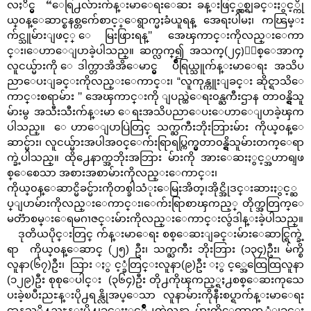
လႈိင္မွ “ေရြ႕လ်ားက်န္းမာေရးေဆး ခန္းဖြင့္လွစ္ရျခင္းႏွင့္ကို
ယ္၀န္ေဆာင္စနစ္တက်ေစာင့္ေရွာက္မႈခံယူရန္ အေရးပါမႈ၊ ကၽြမ္း
က်င္သူမ်ားျဖင့္ ေမြးဖြားရန္’’ အေၾကာင္းကိုလည္းေကာ
င္း၊ေဟာေျပာခဲ့ပါသည္။ ဆက္လက္၍ အသက္(၂၄)ႏွစ္ေအာက္
လူငယ္မ်ားကို ေဒါက္တာအိအိေမာင္မွ ပ်ိဳရြယ္သူက်န္းမာေရး အသိပ
ညာေပးျခင္းကိုလည္းေကာင္း၊ “လူကုန္ကူးျခင္း ဆိုင္ရာသိေ
ကာင္းစရာမ်ား ’’ အေၾကာင္းကို ျပည္ထဲေရး၀န္ႀကီးဌာန တာ၀န္ရွိသူ
မ်ားမွ အသီးသီးက်န္းမာ ေရးအသိပညာေပးေဟာေျပာခဲ့ၾက
ပါသည္။ ေဟာေျပာပြဲတြင္ သက္ႀကီးဘိုးဘြားမ်ား ကိုယ္၀န္ေ
ဆာင္မ်ား၊ လူငယ္မ်ားအပါအ၀င္ေက်းရြာရပ္ကြက္မွတာ၀န္ရွိသူမ်ားတက္ေရာ
က္ခဲ့ပါသည္။ ထို႕ေနာက္အဘိုးအဘြား မ်ားကို အားေဆးႏွင့္အဟာရျဖ
စ္ေစေသာ အစားအစာမ်ားကိုလည္းေကာင္း၊
ကိုယ္၀န္ေဆာင္မိခင္မ်ားကိုတစ္ခါသံုးေမြးအိတ္၊အိုင္အိုဒင္းဆားႏွင့္ဆ
ပ္ျပာမ်ားကိုလည္းေကာင္း၊ေက်းရြာစာၾကည့္ တိုက္အတြက္ေ
မတၱာစမ္းေရမဂၢဇင္းမ်ားကိုလည္းေကာင္းလွဴဒါန္းခဲ့ပါသည္။
ဒုတိယပိုင္းတြင္ က်န္းမာေရး စစ္ေဆးျခင္းမ်ားေဆာင္ရြက္ခဲ့
ရာ ကိုယ္၀န္ေဆာင္ (၂၅) ဦး၊ သက္ႀကီး ဘိုးဘြား (၁၃၄)ဦး၊ မ်က္စိ
လူနာ(၆၇)ဦး၊ သြား ႏွင့္ခံတြင္းလူနာ(၉)ဦး ႏွင့္အေထြေထြလူနာ
(၁၂၉)ဦး စုစုေပါင္း (၃၆၄)ဦး တို႕ကိုၾကည့္ရႈ႕စစ္ေဆးကုသေ
ပးခဲ့ၿပီးညႊန္းပို႕ရန္လိုအပ္ေသာ လူနာမ်ားကိုနီးစပ္ရာက်န္းမာေရး
ဌာနသုိ႔ညႊန္းပို႔ျခင္းႏွင့္ခ်ိဳ႕တဲ့လူနာ မ်ားကိုေထာက္ပ့ံျခင္း