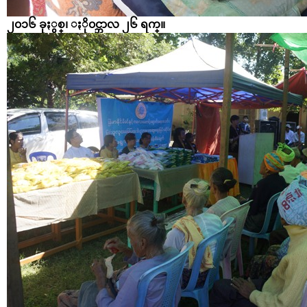
၂၀၁၆ ခုႏွစ္၊ ႏို၀င္ဘာလ ၂၆ ရက္။