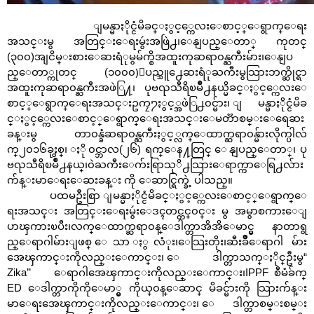
ျမန္မာႏိုင္ငံမိခင္ႏွင့္ကေလးေစာင့္ေရွာက္ေရး
အသင္းမွ အတြင္းေရးမွဴးအဖြဲ႕၊ေနျပည္ေတာ္ ကုတင္
(၃၀၀)အျငိမ္းစားေဆးရံုမွမ်က္စိအထူးကုဆရာ၀န္ႀကီးမ်ား၊ေနျပ
ည္ေတာ္ကုတင္ (၁၀၀၀)ျပည္သူ႕ေဆးရံုႀကီးမွသြားဘက္ဆိုင္ရာ
အထူးကုဆရာ၀န္ႀကီးအဖဲြ႔၊ ပုဗၺသီရိၿမိဳ႕နယ္မိခင္ႏွင့္ကေလးေ
စာင့္ေရွာက္ေရးအသင္းဥကၠ႒ႏွင့္အဖဲြ႕၀င္မ်ား၊ ျမန္မာႏိုင္ငံမိခ
င္ႏွင့္ကေလးေစာင့္ေရွာက္ေရးအသင္းေမတၱာစမ္းေရေဆး
ခန္းမွ တာ၀န္ခံဆရာ၀န္ႀကီးႏွင့္လက္ေထာက္ဆရာ၀န္မ်ားလိုက္ပါလ်
က္၂၀၁၆ခုႏွစ္၊ ႏို၀င္ဘာလ(၂၆) ရက္ေန႔တြင္ ေနျပည္ေတာ္၊ ပု
ဗၺသီရိၿမိဳ႕နယ္၊၀ဲႀကီးေက်းရြာသုိ႕သြားေရာက္ကာေရြ႕လ်ား
က်န္းမာေရးေဆးခန္း ကို ေဆာင္ရြက္ခဲ့ ပါသည္။
ပထမဦးစြာ ျမန္မာႏိုင္ငံမိခင္ႏွင့္ကေလးေစာင့္ေရွာက္ေ
ရးအသင္း အတြင္းေရးမွဴးေဒၚတင္တင္၀င္း မွ အမွာစကားေျ
ပာၾကားၿပီး၊လက္ေထာက္ဆရာ၀န္ေဒါက္တာအိအိေမာင္မွ နာတာရွ
ည္ေရာဂါမ်ားျဖစ္ ေသာ ႏွလံုး၊ေသြးတိုး၊ဆီးခ်ိဳေရာဂါ မ်ား
အေၾကာင္းကိုလည္းေကာင္း၊ ေဒါက္တာသက္ႏိုင္ဦးမွ“
Zika’’ ေရာဂါအေၾကာင္းကိုလည္းေကာင္း၊IPPF စီမံခ်က္
ED ေဒါက္တာကိုကိုေမာ္မွ ကိုယ္၀န္ေဆာင္ မိခင္မ်ားကို သြားက်န္း
မာေရးအေၾကာင္းကိုလည္းေကာင္း၊ ေဒါက္တာစမ္းစမ္း