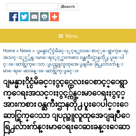
Search
Search form
☰ Menu
Home
News
ျမန္မာႏိုင္ငံမိခင္ႏွင့္ကေလးေစာင့္ေရွာက္ေရး
»
»
You are here
အသင္းႏွင့္က်န္းမာေရးႏွင့္အားကစား ၀န္ႀကီးဌာနတို႕ ပူးေပါ
င္းေဆာင္ရြက္ေသာ ျပည္သူလူထုအေျချပဳေရြ႕လ်ားက်န္း
မာေရးေဆးခန္းေဆာင္ရြက္ျခင္း။
ျမန္မာႏိုင္ငံမိခင္ႏွင့္ကေလးေစာင့္ေရွာ
က္ေရးအသင္းႏွင့္က်န္းမာေရးႏွင့္
အားကစား ၀န္ႀကီးဌာနတို႕ ပူးေပါင္းေ
ဆာင္ရြက္ေသာ ျပည္သူလူထုအေျချပဳေ
ရြ႕လ်ားက်န္းမာေရးေဆးခန္းေဆာ