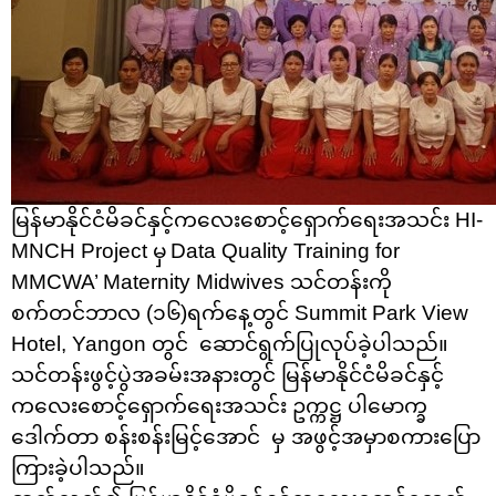
မြန်မာနိုင်ငံမိခင်နှင့်ကလေးစောင့်ရှောက်ရေးအသင်း
HI-
MNCH Project
မှ
Data Quality Training for
MMCWA’ Maternity Midwives
သင်တန်းကို
စက်တင်ဘာလ (၁၆)ရက်နေ့တွင် Summit Park View
Hotel, Yangon တွင် ဆောင်ရွက်ပြုလုပ်ခဲ့ပါသည်။
သင်တန်းဖွင့်ပွဲအခမ်းအနားတွင် မြန်မာနိုင်ငံမိခင်နှင့်
ကလေးစောင့်ရှောက်ရေးအသင်း ဥက္ကဋ္ဌ ပါမောက္ခ
ဒေါက်တာ စန်းစန်းမြင့်အောင် မှ အဖွင့်အမှာစကားပြော
ကြားခဲ့ပါသည်။