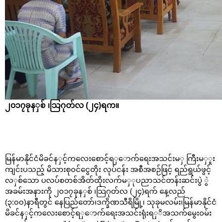
၂၀၁၇ခုန
ှ
စ်
၊သြဂုတ်လ (၂၄)
ရက။
မြန်မာနိုင်ငံမိခင်န
ှ
င့်ကလေးစောင့်ရ
ှ
ောက်ရေးအသင်းမ
ှ
ကြီးမ
ှ
ူး
ကျင်းပသည့်
မိသားစု၀င်ငွေတိုး လုပ်ငန်း အစီအစဉ်ဖြင့်
ရည်ရွယ်ဖွင့်
လ
ှ
စ်သော
ပလပ်စတစ်အိတ်ထိုးလက်မ
ှ
ုပညာသင်တန်းဆင်းပွဲ ွဲ
အခမ်းအနားကို
၂၀၁၇ခုန
ှ
စ်
၊သြဂုတ်လ (၂၄)ရက် နေ့လည်
(၃:၀၀)နာရီတွင် နေပြည်တော်၊ဒက္ခိဏသီရိမြို့၊ သုခုမလမ်း၊မြန်မာနိုင်ငံ
မိခင်န
ှ
င့်ကလေးစောင့်ရ
ှ
ောက်ရေးအသင်းရုံးရ
ှ
ိအသက်မွေး၀မ်း