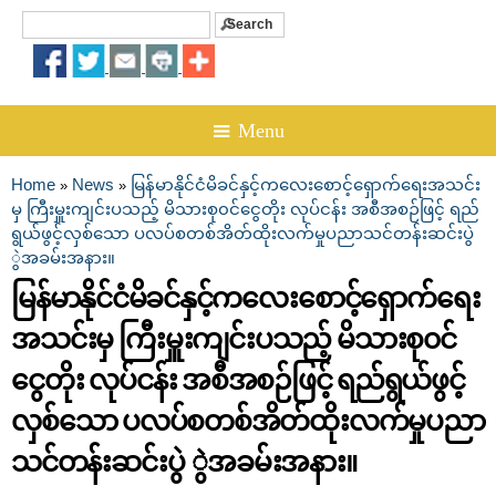
Search
Search form
☰ Menu
Home
News
မြန်မာနိုင်ငံမိခင်နှင့်ကလေးစောင့်ရှောက်ရေးအသင်း
»
»
You are here
မှ ကြီးမှူးကျင်းပသည့် မိသားစု၀င်ငွေတိုး လုပ်ငန်း အစီအစဉ်ဖြင့် ရည်
ရွယ်ဖွင့်လှစ်သော ပလပ်စတစ်အိတ်ထိုးလက်မှုပညာသင်တန်းဆင်းပွဲ
ွဲအခမ်းအနား။
မြန်မာနိုင်ငံမိခင်နှင့်ကလေးစောင့်ရှောက်ရေး
အသင်းမှ ကြီးမှူးကျင်းပသည့် မိသားစု၀င်
ငွေတိုး လုပ်ငန်း အစီအစဉ်ဖြင့် ရည်ရွယ်ဖွင့်
လှစ်သော ပလပ်စတစ်အိတ်ထိုးလက်မှုပညာ
သင်တန်းဆင်းပွဲ ွဲအခမ်းအနား။