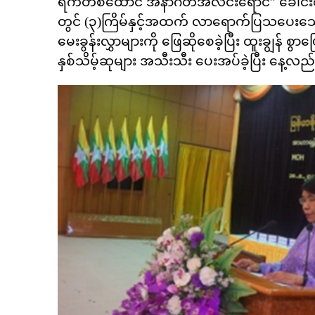
ရက်တစ်ထောင် အနာဂတ်အလင်းရောင်” ခေါင်းစ
တွင် (၃)ကြိမ်နှင့်အထက် လာရောက်ပြသပေးသော
မေးခွန်းလွှာများကို ဖြေဆိုစေခဲ့ပြီး ထူးချွန်
နှစ်သိမ့်ဆုများ အသီးသီး ပေးအပ်ခဲ့ပြီး နေ