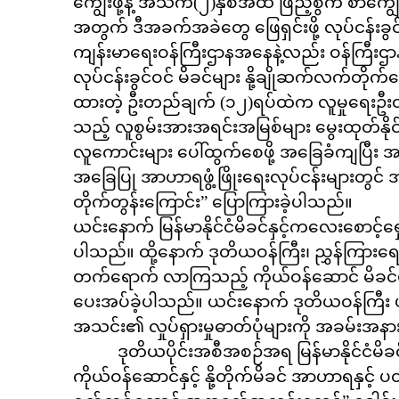
ကျွေးဖို့နဲ့ အသက်(၂)နှစ်အထိ ဖြည့်စွက် စာကျွေး
အတွက် ဒီအခက်အခဲတွေ ဖြေရှင်းဖို့ လုပ်ငန်းခွင်
ကျန်းမာရေးဝန်ကြီးဌာနအနေနဲ့လည်း ဝန်ကြီးဌ
လုပ်ငန်းခွင်ဝင် မိခင်များ နို့ချိုဆက်လက်တိုက်က
ထားတဲ့ ဦးတည်ချက် (၁၂)ရပ်ထဲက လူမှုရေးဦးတ
သည့် လူစွမ်းအားအရင်းအမြစ်များ မွေးထုတ်နို
လူကောင်းများ ပေါ်ထွက်စေဖို့ အခြေခံကျပြီး အရ
အခြေပြု အာဟာရဖွံ့ဖြိုးရေးလုပ်ငန်းများတွင
တိုက်တွန်းကြောင်း” ပြောကြားခဲ့ပါသည်။
ယင်းနောက် မြန်မာနိုင်ငံမိခင်နှင့်ကလေးစောင့
ပါသည်။ ထို့နောက် ဒုတိယဝန်ကြီး၊ ညွှန်ကြားရေးမ
တက်‌ရောက် လာကြသည့် ကိုယ်ဝန်ဆောင် မိခင်များက
ပေးအပ်ခဲ့ပါသည်။ ယင်းနောက် ဒုတိယဝန်ကြီး ပ
အသင်း၏ လှုပ်ရှားမှုဓာတ်ပုံများကို အခမ်းအန
ဒုတိယပိုင်းအစီအစဉ်အရ မြန်မာနိုင်ငံမိခင
ကိုယ်ဝန်ဆောင်နှင့် နို့တိုက်မိခင် အာဟာရနှင