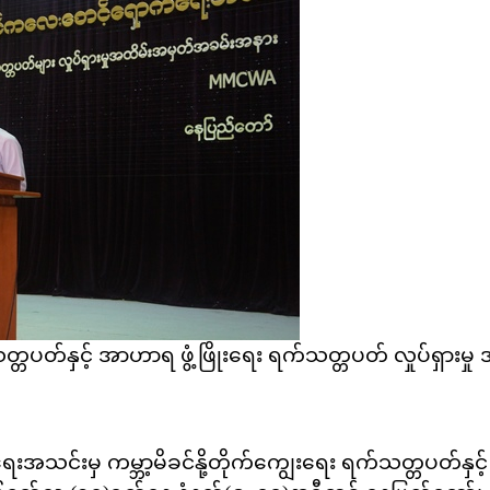
က်သတ္တပတ်နှင့် အာဟာရ ဖွံ့ဖြိုးရေး ရက်သတ္တပတ် လှုပ်ရှာ
အသင်းမှ ကမ္ဘာ့မိခင်နို့တိုက်ကျွေးရေး ရက်သတ္တပတ်နှင့် 