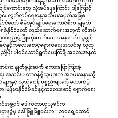
းခွင်ဝင်မိခင်များအနေနဲ့ အခက်အခဲများစွာ ရှိတဲ့
းကျင်ကောင်းတွေ လိုအပ်နေကြောင်း၊ ဒါ့ကြောင့်
အတွင်း လွတ်လပ်ရေးနေ့အထိမ်းအမှတ်အဖြစ်
၊ နိုင်ငံတော် စီမံအုပ်ချုပ်ရေးကောင်စီက ချမှတ်
ရေစီနိုင်ငံတော် တည်ဆောက်‌ရေးအတွက် လိုအပ်
ဉာဏ်ရည်ဖွံ့ဖြိုးတိုးတက်သော အနာဂတ် လူချွန်
ံမိခင်နှင့်ကလေးစောင့်‌ရှောက်ရေးအသင်းမှ လူထု
ကူညီပြီး ပါဝင်ဆောင်ရွက်ပေးကြဖို့ အလေးအနက်
အောင်က နှုတ်ခွန်းဆက် စကားပြောကြားခဲ့
ောက်ရေး အသင်းမှ တာဝန်ရှိသူများက အခမ်းအနားသို့
းနှင့် လူသုံးကုန် ပစ္စည်းများကို ထောက်ပံ့
န်မာနိုင်ငံမိခင်နှင့်ကလေးစောင့် ရှောက်ရေး
။
ာင်အဖွဲ့ဝင် ဒေါက်တာယုယုခင်က
ဌာနခွဲမှ ‌ဒေါ်ဖြူဖြူဝင်းက “ ဘဝ‌ရှေ့ဆောင်