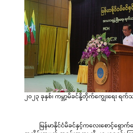
၂၀၂၃ ခုနှစ်၊ ကမ္ဘာ့မိခင်နို့တိုက်ကျွေးရေး ရ
မြန်မာနိုင်ငံမိခင်နှင့်ကလေးစောင့်‌ရှောက်ရေး