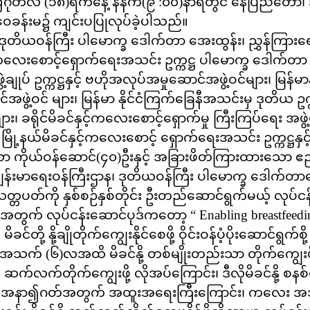
ဩဂုတ်လ (၁၈)ရက်နေ့ နံနက်(၉
:၀၀)နာရီတွင် နေပြည်တော်၊ ဒက္
ခန်းမ၌ ကျင်းပပြုလုပ်ခဲ့ပါသည်။
န်ကြီး ပါမောက္ခ ‌ဒေါက်တာ အေးထွန်း၊ ညွှန်ကြားရေးမှူး
ခင် နှင့်ကလေးစောင့်ရှောက်ရေးအသင်း ဥက္ကဋ္ဌ ပါမောက္ခ ဒေါက်တ
ွဲ့ချုပ် ဥက္ကဋ္ဌနှင့် ဗဟိုအလုပ်အမှုဆောင်အဖွဲ့ဝင်များ၊ မြန
ွဲ့ဝင် များ၊ မြန်မာ နိုင်ငံကြက်ခြေနီအသင်းမှ ဒုတိယ ဥက္
်များ၊ ခရိုင်မိခင်နှင့်ကလေးစောင့်‌ရှောက်မှု ကြီးကြပ်ရေး အဖွဲ့
 မြို့နယ်မိခင်နှင့်ကလေးစောင့် ရှောက်ရေးအသင်း ဥက္ကဋ္ဌနှင
ော ကိုယ်ဝန်ဆောင်(၄၀)ဦးနှင့် အခြားဖိတ်ကြားထားသော
ာရေးဝန်ကြီးဌာန၊ ဒုတိယဝန်ကြီး ပါမောက္ခ ‌ဒေါက်တာ
တ္တပတ်ကို နှစ်စဉ်နှစ်တိုင်း ဦးတည်ဆောင်ရွက်မယ့် လုပ်ငန်း
နှစ်အတွက် လုပ်ငန်းဆောင်ပုဒ်ကတော့ “
Enabling breastfeedi
်တို့ နို့ချိုတိုက်ကျွေးနိုင်စေဖို့ ဝိုင်းဝန်ပံ့ပိုး‌ဆောင်ရ
(၆)လအထိ မိခင်နို့ တစ်မျိုးတည်းသာ တိုက်ကျွေးဖို့ လိ
်လက်တိုက်ကျွေးဖို့ လိုအပ်ကြောင်း၊ ဒီလိုမိခင်နို့ စနစ်
ားရဲ့ အနာ၍ဂတ်အတွက် အထူးအရေးကြီးကြောင်း၊ ကလေး အသက