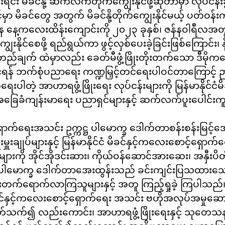
ရင်း မိခင်နို့ ဆက်လက်တိုက်ကျွေးနိုင်ဖို့ဆိုတာမှာ လုပ်ငန်
မှာ မိခင်တွေ အတွက် မိခင်နို့တိုက်ကျွေးနိုင်မယ့် ပတ်ဝန်
ာန နေ့ကလေးထိန်းကျောင်းကို ၂၀၂၃ ခုနှစ်၊ ဇန်နဝါရီလ
ျွေးနိုင်စေဖို့ ရည်ရွယ်ကာ ဖွင့်လှစ်ပေးခဲ့ခြင်းဖြစ်ကြောင်း
ည်ချက် ထဲမှာလည်း ခေတ်မီဖွံ့ဖြိုးတိုးတက်သော ဒီမိုက
င်ရန် ဘက်စုံပညာ‌ရေး ကဏ္ဍမြှင့်တင်ရေးပါဝင်တာကြောင့် 
ေးပါတဲ့ အာဟာရဖွံ့ဖြိုးရေး လုပ်ငန်းများကို မြန်မာနိုင်င
် အခြေခံကျန်းမာရေး ပညာရှင်များနှင့် ဆက်လက်ပူးပေါင်း
်ရှောက်ရေးအသင်း ဥက္ကဋ္ဌ ပါမောက္ခ ဒေါက်တာစန်းစန်းမြင့်
ှူးချုပ်များနှင့် မြန်မာနိုင်ငံ မိခင်နှင့်ကလေးစောင့်ရှ
ို အိုင်အိုဒင်းဆား၊ ကိုယ်ဝန်ဆောင်အားဆေး၊ အနှီးပိတ်မျာ
ါမောက္ခ ‌ဒေါက်တာအေးထွန်းသည် ခင်းကျင်းပြသထားသော မြ
ားတက်‌ရောက်လာကြသူများနှင့် အတူ ကြည့်ရှုခဲ့ ကြပါသည်
်နှင့်ကလေးစောင့်ရှောက်ရေး အသင်း ဗဟိုအလုပ်အမှုဆေ
့် ပတ်သက်၍ လည်းကောင်း၊ အာဟာရဖွံ့ဖြိုးရေးနှင့် သုတေသန