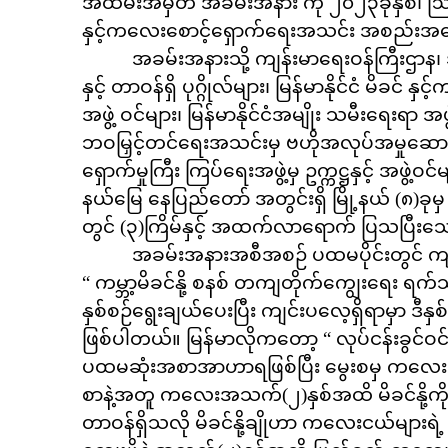
အထိမ်းအမှတ် အခမ်းအနား ကို ၂၀၂၃ခုနှစ်၊ 
နှင့်ကလေးစောင့်ရှောက်ရေးအသင်း အစည်းအဝေ
အခမ်းအနားသို့ ကျန်းမာရေးဝန်ကြီးဌာန၊ ဒုတိယဝ
နှင့် တာဝန်ရှိ ပုဂ္ဂိုလ်များ၊ မြန်မာနိုင်ငံ မိ
အဖွဲ့ ဝင်များ၊ မြန်မာနိုင်ငံအမျိုး သမီးရေးရာ အဖ
ဘဝမြှင့်တင်ရေးအသင်းမှ ဗဟိုအလုပ်အမှုဆောင်အဖ
ရှောက်မှုကြီး ကြပ်ရေးအဖွဲ့မှ ဥက္ကဋ္ဌနှင့် အဖွဲ့ဝင
နယ်မြေ နေပြည်တော် အတွင်းရှိ မြို့နယ် (၈)ခုမှ
တွင် (၃)ကြိမ်နှင့် အထက်လာရောက် ပြသပြီးသ
အခမ်းအနားအစီအစဉ် ပထမပိုင်းတွင် ကျန်းမ
“ ကမ္ဘာ့မိခင်နို့ စနစ် တကျတိုက်ကျွေးရေး ရက်သ
နှစ်စဉ်ရွေးချယ်ပေးပြီး ကျင်းပလေ့ရှိရာမှာ ဒီ
ဖြစ်ပါတယ်။ မြန်မာလိုကတော့ “ လုပ်ငန်းခွင်ဝင် မိခင
ပထမဆုံးအစာအာဟာရဖြစ်ပြီး မွေးစမှ ကလေးအသက် 
စာနဲ့အတူ ကလေးအသက်(၂)နှစ်အထိ မိခင်နို့ကို ဆက
တာဝန်ရှိသလို မိခင်နို့ချိုဟာ ကလေးငယ်မျ