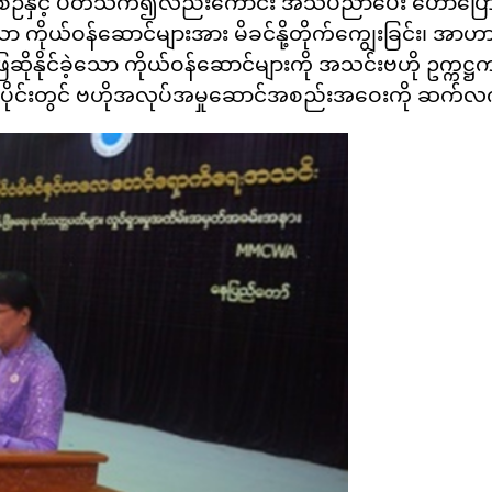
ဉ်နှင့် ပတ်သက်၍လည်းကောင်း အသိပညာပေး ဟောပြောခဲ့
 ကိုယ်ဝန်ဆောင်များအား မိခင်နို့တိုက်ကျွေးခြင်း၊ အ
 စွာဖြေဆိုနိုင်ခဲ့သော ကိုယ်ဝန်ဆောင်များကို အသင်းဗဟို ဥ
့လည်ပိုင်းတွင် ဗဟိုအလုပ်အမှုဆောင်အစည်းအဝေးကို ဆက်