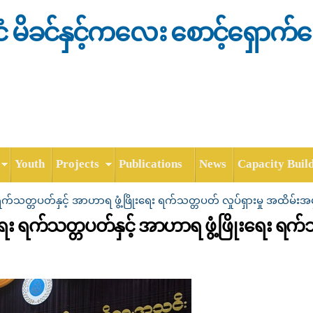
Skip to
main
င်ငံ မိခင်နှင့်ကလေး စောင့်ရှောက်
content
Youth
Projects
Publications
News
Capacity Buil
ရေး ရက်သတ္တပတ်နှင့် အာဟာရ ဖွံ့ဖြိုးရေး ရက်သတ္တပတ် လှုပ်ရှားမှု အထိမ
ွေးရေး ရက်သတ္တပတ်နှင့် အာဟာရ ဖွံ့ဖြိုးရေး ရက