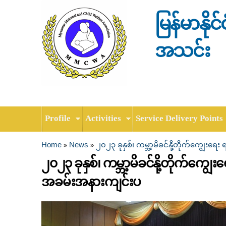
မြန်မာနို
အသင်း
Profile
Activities
Service Delivery Points
Home
News
၂၀၂၃ ခုနှစ်၊ ကမ္ဘာ့မိခင်နို့တိုက်ကျွေး
»
»
You are here
၂၀၂၃ ခုနှစ်၊ ကမ္ဘာ့မိခင်နို့တိုက်ကျ
အခမ်းအနားကျင်းပ