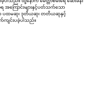
ပါသည်။ ထို့နောက် မေတ္တာစမ်းရေ ဆေးခန်း
ာဟာရ အကြောင်းများနှင့်ပတ်သက်သော
က္ကဋ္ဌက ပထမဆု၊ ဒုတိယဆု၊ တတိယဆုနှင့်
လက်ကျင်းပခဲ့ပါသည်။