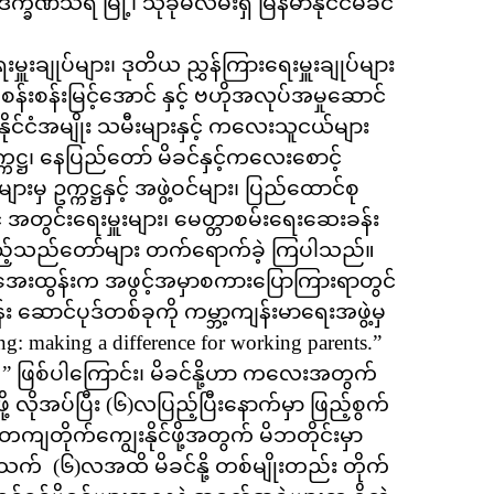
ခိဏသီရိ မြို့၊ သုခုမလမ်းရှိ မြန်မာနိုင်ငံမိခင်
ချုပ်များ၊ ဒုတိယ ညွှန်ကြားရေးမှူးချုပ်များ
ာ စန်းစန်းမြင့်အောင် နှင့် ဗဟိုအလုပ်အမှုဆောင်
်မာနိုင်ငံအမျိုး သမီးများနှင့် ကလေးသူငယ်များ
ကဋ္ဌ၊ နေပြည်တော် မိခင်နှင့်ကလေးစောင့်
များမှ ဥက္ကဋ္ဌနှင့် အဖွဲ့ဝင်များ၊ ပြည်ထောင်စု
့် အတွင်းရေးမှူးများ၊ မေတ္တာစမ်းရေးဆေးခန်း
 ဧည့်သည်တော်များ တက်ရောက်ခဲ့ ကြပါသည်။
အေးထွန်းက အဖွင့်အမှာစကားပြောကြားရာတွင်
‌ ဆောင်ပုဒ်တစ်ခုကို ကမ္ဘာ့ကျန်းမာရေးအဖွဲ့မှ
ng: making a difference for working parents.”
ွက်စို့ ” ဖြစ်ပါကြောင်း၊ မိခင်နို့ဟာ ကလေးအတွက်
ုအပ်ပြီး (၆)လပြည့်ပြီးနောက်မှာ ဖြည့်စွက်
တကျတိုက်ကျွေးနိုင်ဖို့အတွက် မိဘတိုင်းမှာ
် (၆)လအထိ မိခင်နို့ တစ်မျိုးတည်း တိုက်