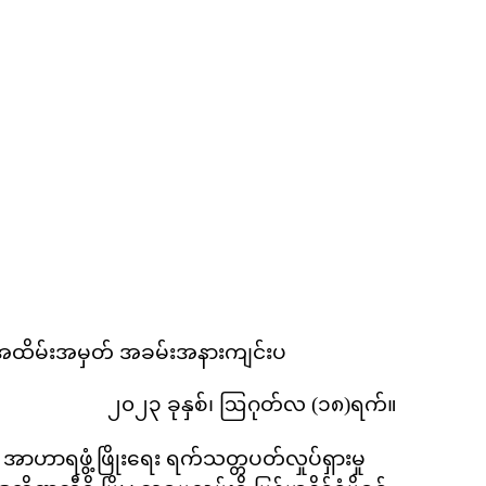
းမှု အထိမ်းအမှတ် အခမ်းအနားကျင်းပ
၂၀၂၃ ခုနှစ်၊ ဩဂုတ်လ (၁၈)ရက်။
အာဟာရဖွံ့ဖြိုးရေး ရက်သတ္တပတ်လှုပ်ရှားမှု