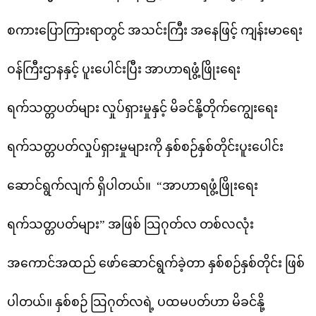
စကားပြောကြားရာတွင် အသင်းကြီး အနေဖြင့် ကျန်းမာရေး
ဝန်ကြီးဌာနနှင့် ပူးပေါင်းပြီး အာဟာရဖွံ့ဖြိုးရေး
ရက်သတ္တပတ်များ လှုပ်ရှားမှုနှင့် မိခင်နို့တိုက်ကျွေးရေး
ရက်သတ္တပတ်လှုပ်ရှားမှုများကို နှစ်စဉ်နှစ်တိုင်းပူးပေါင်း
ဆောင်ရွက်လျက် ရှိပါတယ်။ “အာဟာရဖွံ့ဖြိုးရေး
ရက်သတ္တပတ်များ” အဖြစ် သြဂုတ်လ တစ်လလုံး
အကောင်အထည် ဖော်ဆောင်ရွက်ခဲ့တာ နှစ်စဉ်နှစ်တိုင်း ဖြစ်
ပါတယ်။ နှစ်စဉ် သြဂုတ်လရဲ့ ပထမပတ်ဟာ မိခင်နို့