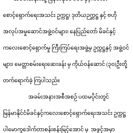
စောင့်ရှောက်ရေးအသင်း ဥက္ကဋ္ဌ၊ ဒုတိယဉက္ကဋ္ဌ နှင့် ဗဟို
အလုပ်အမှုဆောင်အဖွဲ့ဝင်များ၊ နေပြည်တော် မိခင်နှင့်
ကလေးစောင့်ရှောက်မှု ကြီးကြပ်ရေးအဖွဲ့မှ ဥက္ကဋ္ဌနှင့် အဖွဲ့ဝင်
များ၊ မေတ္တာစမ်းရေးဆေးခန်း မှ ကိုယ်ဝန်ဆောင် (၃၀)ဦးတို့
တက်ရောက်ခဲ့ ကြပါသည်။
အခမ်းအနားအစီအစဉ် ပထမပိုင်းတွင်
မြန်မာနိုင်ငံမိခင်နှင့်ကလေးစောင့်ရှောက်ရေးအသင်း ဥက္ကဋ္ဌ
ပါမောက္ခဒေါက်တာစန်းစန်းမြင့်အောင် မှ အဖွင့်အမှာ