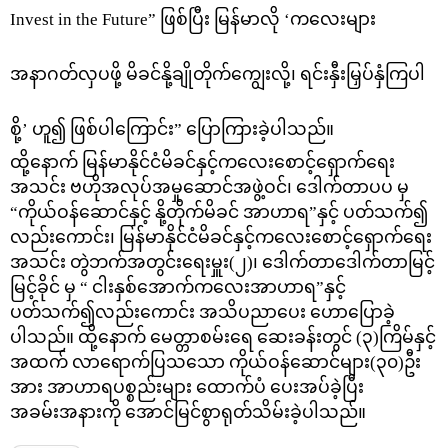
Invest in the Future” ဖြစ်ပြီး မြန်မာလို ‘ကလေးများ
အနာဂတ်လှပဖို့ မိခင်နို့ချိုတိုက်ကျွေးလို့၊ ရင်းနှီးမြှပ်နှံကြပါ
စို့’ ဟူ၍ ဖြစ်ပါကြောင်း” ပြောကြားခဲ့ပါသည်။
ထို့နောက် မြန်မာနိုင်ငံမိခင်နှင့်ကလေးစောင့်ရှောက်ရေး
အသင်း ဗဟိုအလုပ်အမှုဆောင်အဖွဲ့ဝင်၊ ဒေါက်တာပပ မှ
“ကိုယ်ဝန်ဆောင်နှင့် နို့တိုက်မိခင် အာဟာရ”နှင့် ပတ်သက်၍
လည်းကောင်း၊ မြန်မာနိုင်ငံမိခင်နှင့်ကလေးစောင့်ရှောက်ရေး
အသင်း တွဲဘက်အတွင်းရေးမှူး(၂)၊ ဒေါက်တာဒေါက်တာမြင့်
မြင့်ခိုင် မှ “ ငါးနှစ်အောက်ကလေးအာဟာရ”နှင့်
ပတ်သက်၍လည်းကောင်း အသိပညာပေး ဟောပြောခဲ့
ပါသည်။ ထို့နောက် မေတ္တာစမ်းရေ ဆေးခန်းတွင် (၃)ကြိမ်နှင့်
အထက် လာရောက်ပြသသော ကိုယ်ဝန်ဆောင်များ(၃၀)ဦး
အား အာဟာရပစ္စည်းများ ထောက်ပံ ပေးအပ်ခဲ့ပြီး
အခမ်းအနားကို အောင်မြင်စွာရုတ်သိမ်းခဲ့ပါသည်။