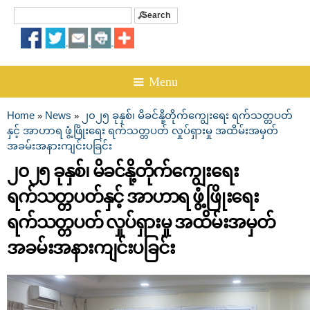
Search
Search form
☰ Menu
Home
News
၂၀၂၅ ခုနှစ်၊ မိခင်နို့တိုက်ကျွေးရေး ရက်သတ္တပတ်
»
»
You are here
နှင့် အာဟာရ ဖွံ့ဖြိုးရေး ရက်သတ္တပတ် လှုပ်ရှားမှု အထိမ်းအမှတ်
အခမ်းအနားကျင်းပခြင်း
၂၀၂၅ ခုနှစ်၊ မိခင်နို့တိုက်ကျွေးရေး
ရက်သတ္တပတ်နှင့် အာဟာရ ဖွံ့ဖြိုးရေး
ရက်သတ္တပတ် လှုပ်ရှားမှု အထိမ်းအမှတ်
အခမ်းအနားကျင်းပခြင်း