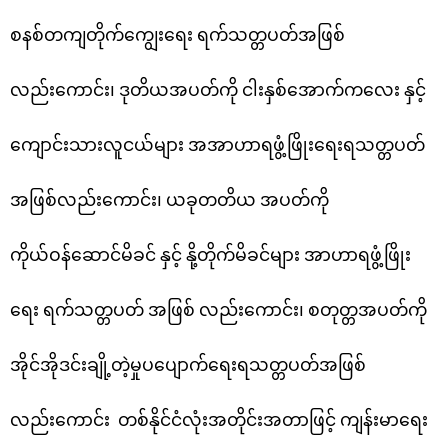
စနစ်တကျတိုက်ကျွေးရေး ရက်သတ္တပတ်အဖြစ်
လည်းကောင်း၊ ဒုတိယအပတ်ကို ငါးနှစ်အောက်ကလေး နှင့်
ကျောင်းသားလူငယ်များ အအာဟာရဖွံ့ဖြိုးရေးရသတ္တပတ်
အဖြစ်လည်းကောင်း၊ ယခုတတိယ အပတ်ကို
ကိုယ်ဝန်ဆောင်မိခင် နှင့် နို့တိုက်မိခင်များ အာဟာရဖွံ့ဖြိုး
ရေး ရက်သတ္တပတ် အဖြစ် လည်းကောင်း၊ စတုတ္တအပတ်ကို
အိုင်အိုဒင်းချို့တဲ့မှုပပျောက်ရေးရသတ္တပတ်အဖြစ်
လည်းကောင်း တစ်နိုင်ငံလုံးအတိုင်းအတာဖြင့် ကျန်းမာရေး