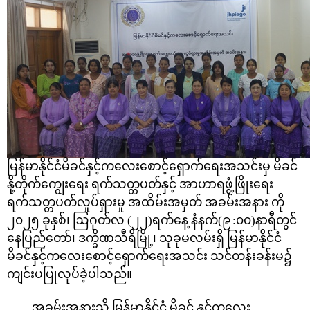
မြန်မာနိုင်ငံမိခင်နှင့်ကလေးစောင့်‌ရှောက်ရေးအသင်းမှ မိခင်
နို့တိုက်ကျွေးရေး ရက်သတ္တပတ်နှင့် အာဟာရဖွံ့ဖြိုးရေး
ရက်သတ္တပတ်လှုပ်ရှားမှု အထိမ်းအမှတ် အခမ်းအနား ကို
၂၀၂၅ ခုနှစ်၊ ဩဂုတ်လ (၂၂)ရက်နေ့ နံနက်(၉
:၀၀)နာရီတွင်
နေပြည်တော်၊ ဒက္ခိဏသီရိမြို့၊ သုခုမလမ်းရှိ မြန်မာနိုင်ငံ
မိခင်နှင့်ကလေးစောင့်ရှောက်ရေးအသင်း သင်တန်းခန်းမ၌
ကျင်းပပြုလုပ်ခဲ့ပါသည်။
အခမ်းအနားသို့ မြန်မာနိုင်ငံ မိခင် နှင့်ကလေး