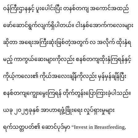
ဝန်ကြီးဌာနနှင့် ပူးပေါင်းပြီး တနစ်တကျ အကောင်အထည်
ဖော်ဆောင်ရွက်လျက်ရှိပါတယ်။ ငါးနှစ်အောက်ကလေးများ
ဆိုတာ အရေးအကြီးဆုံးဖြစ်တဲ့အတွက် လ အလိုက် ထိုးနှံရ
မည့် ကာကွယ်ဆေးများကိုလည်း စနစ်တကျထိုးနှံကြရန်နှင့်
ကိုယ့်ကလေး၏ ကိုယ်အလေးချိန်ကိုလည်း မှန်မှန်ချိန်ပြီး
စနစ်တကျကျွေးမွေးကြရန် တိုက်တွန်းပြောကြားခဲ့ပါသည်။
ယခု ၂၀၂၅ခုနှစ် အာဟာရဖွံ့ဖြိုးရေး လှုပ်ရှားမှုများ
ရက်သတ္တပတ်၏ ဆောင်ပုဒ်မှာ “Invest in Breastfeeding,