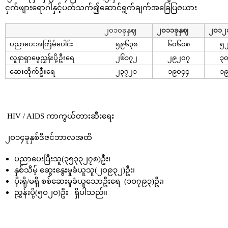
ငှက်ဖျားရောဂါနှင့်ပတ်သက်၍ဆောင်ရွက်ချက်အခြေပြဇယား ​
၂ဝ၁ဝခုနှဈ
၂ဝ၁၁ခုနှဈ
၂ဝ၁၂ခ
ပညာပေးအကြိမ်ပေါင်း
၅၉၆၃၈
၆ဝ၆ဝ၈
၅
လူနာရှာဖွေညွှန်းပို့ဦးရေ
၂၆၁၇၂
၂၉၂ဝ၇
၃
ဆေးတိုက်ဦးရေ
၂၃၇၂၁
၁၉ဝ၄၄
၁
HIV / AIDS ကာကွယ်တားဆီးရေး​
၂ဝ၁၄ခုနှစ်ဒီဇင်ဘာလအထိ
ပညာပေးပြီးသူ(၃၅၃၃၂၇၈)ဦး၊
နှစ်သိမ့် ဆွေးနွေးမှုခံယူသူ(၂ဝ၉၃၂)ဦး၊
ပိုးရှိ/မရှိ စစ်ဆေးမှုခံယူသောဦးရေ (၁ဝ၇၉၃)ဦး၊
ညွှန်းပို့(၅ဝ၂ဝ)ဦး ရှိပါသည်။