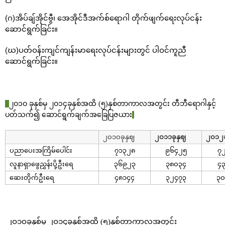
(ဂ)အိပ်ချ်အိုင်ဗွီ၊ အေအိုင်ဒီအက်စ်ရောဂါ တိုက်ဖျက်ရေးလုပ်ငန်း
ဆောင်ရွက်ခြင်း။
(ဃ)ပတ်ဝန်းကျင်ကျန်းမာရေးလုပ်ငန်းများတွင် ပါဝင်ကူညီ
ဆောင်ရွက်ခြင်း။
၂ဝ၁ဝ ခုနှစ်မှ ၂ဝ၁၄ခုနှစ်အထိ (၅)နှစ်တာကာလအတွင်း တီဘီရောဂါနှင့်
ပတ်သက်၍ ဆောင်ရွက်ချက်အခြေပြဇယား​
၂ဝ၁ဝခုနှဈ
၂ဝ၁၁ခုနှဈ
၂ဝ၁၂ခ
ပညာပေးအကြိမ်ပေါင်း
၇၁၃၂၈
၉၆၄၂၅
၇
လူနာရှာဖွေညွှန်းပို့ဦးရေ
၃၆၉၂၃
၃၈ဝ၃၄
၄
ဆေးတိုက်ဦးရေ
၄၈၁၄၄
၃၂၄၇၃
၃
၂ဝ၁ဝခုနှစ်မှ ၂ဝ၁၄ခုနှစ်အထိ (၅)နှစ်တာကာလအတွင်း