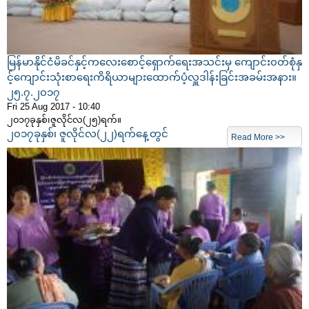
မြန်မာနိုင်ငံမိခင်နှင့်ကလေးစောင့်ရှောက်ရေးအသင်းမှ ကျောင်း၀တ်စုံနှ
င့်ကျောင်းသုံးစာရေးကိရိယာများထောက်ပံ့လှူဒါန်းခြင်းအခမ်းအနား။
၂၅.၇.၂၀၁၇
Fri 25 Aug 2017 - 10:40
၂၀၁၇ခုနှစ်၊ဇူလိုင်လ(၂၅)ရက်။
၂၀၁၇ခုနှစ်၊ ဇူလိုင်လ(၂၂)ရက်နေ့တွင်
Read More >>