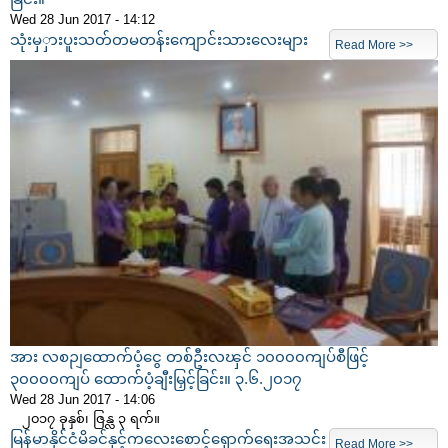
Wed 28 Jun 2017 - 14:12
သုံးမှှားပူးသတ်တမတန်းကျောင်းသားလေးများ
Read More >>
အား လစဉျထောက်ပံ့ငွေ တစ်ဦးလၽှင် ၁၀၀၀၀ကျပ်စီဖြင့်
၃၀၀၀၀ကျပ် ထောက်ပံ့ချီးမြှင့်ခြင်း။ ၃.၆.၂၀၁၇
Wed 28 Jun 2017 - 14:06
၂၀၁၇ ခုနှစ်၊ ဇြန္လ ၃ ရက်။
မြန်မာနိုင်ငံမိခင်နှင့်ကလေးစောင့်ရှောက်ရေးအသင်း
Read More >>