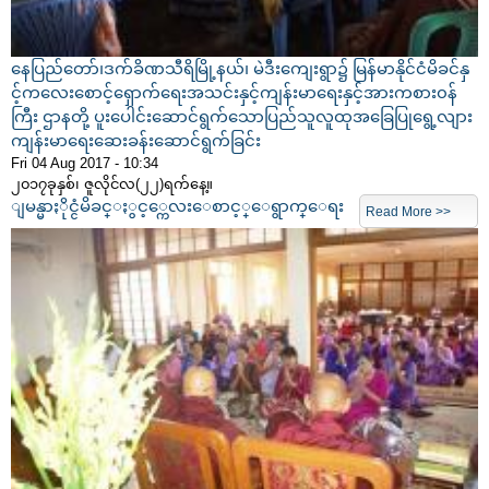
နေပြည်တော်၊ဒက်ခိဏသီရိမြို့နယ်၊ မဲဒီးကျေးရွာ၌ မြန်မာနိုင်ငံမိခင်နှ
င့်ကလေးစောင့်ရှောက်ရေးအသင်းနှင့်ကျန်းမာရေးနှင့်အားကစား၀န်
ကြီး ဌာနတို့ ပူးပေါင်းဆောင်ရွက်သောပြည်သူလူထုအခြေပြုရွေ့လျား
ကျန်းမာရေးဆေးခန်းဆောင်ရွက်ခြင်း
Fri 04 Aug 2017 - 10:34
၂၀၁၇ခုနှစ်၊ ဇူလိုင်လ(၂၂)ရက်နေ့။
ျမန္မာႏိုင္ငံမိခင္ႏွင့္ကေလးေစာင့္ေရွာက္ေရး
Read More >>