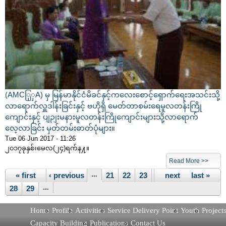
(AMCြှှA) မှ မြန်မာနိုင်ငံမိခင်နှင့်ကလေးစောင့်ရှောက်ရေးအသင်းသို့
လာရောက်လှူဒါန်းခြင်းနှင့် ဗဟိုရှိ မေတ်တာစမ်းရေမူလတန်းကြို
ကျောင်းနှင့် ပျဉျးမနားမူလတန်းကြိုကျောင်းများသို့လာရောက်
လေ့လာခြင်း မှတ်တမ်းဓာတ်ပုံများ။
Tue 06 Jun 2017 - 11:26
၂၀၁၇ခုနှစ်၊မေလ(၂၄)ရက်န႔။
Pages
Read More >>
« first
‹ previous
…
21
22
23
24
next ›
25
26
last »
27
28
29
…
Home
Profile
Activities
Service Delivery Point
Youth
Project
Capacity Building
Publications
Contact Us