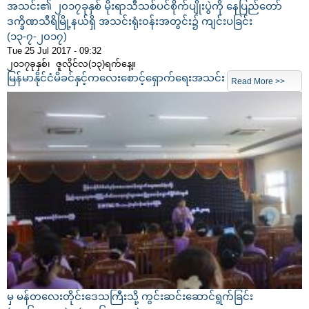
အသင်း၏ ၂၀၁၇ခုနှစ် မိုးရာသီသစ်ပင်စိုက်ပျိုးပွဲကို နေပြည်တော်
ဒက္ခိဏသီရိမြို့နယ်ရှိ အသင်းရုံး၀န်းအတွင်း၌ ကျင်းပခြင်း
(၁၃-၇-၂၀၁၇)
Tue 25 Jul 2017 - 09:32
၂၀၁၇ခုနှစ်၊ ဇူလိုင်လ(၁၃)ရက်နေ့။
မြန်မာနိုင်ငံမိခင်နှင့်ကလေးစောင့်ရှောက်ရေးအသင်း
Read More >>
မှ မန်တလေးတိုင်းဒေသကြီးသို့ ကွင်းဆင်းဆောင်ရွက်ခြင်း