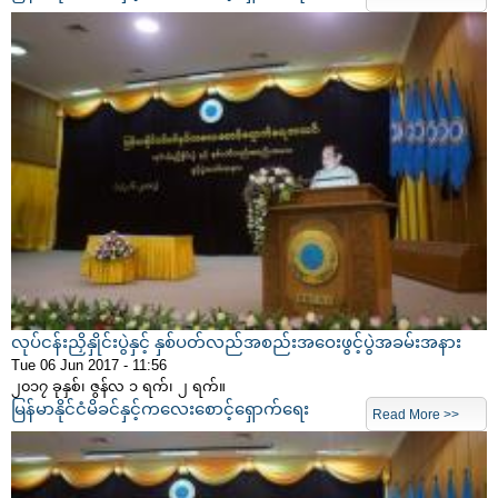
လုပ်ငန်းညှိနှိုင်းပွဲနှင့် နှစ်ပတ်လည်အစည်းအဝေးဖွင့်ပွဲအခမ်းအနား
Tue 06 Jun 2017 - 11:56
၂၀၁၇ ခုနှစ်၊ ဇွန်လ ၁ ရက်၊ ၂ ရက်။
မြန်မာနိုင်ငံမိခင်နှင့်ကလေးစောင့်ရှောက်ရေး
Read More >>