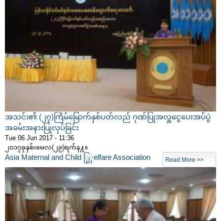
အသင်း၏ (၂၇)ကြိမ်မြောက်နှစ်ပတ်လည် ဂုဏ်ပြုအလှူငွေပေးအပ်ပွဲ
အခမ်းအနားပြုလုပ်ခြင်း
Tue 06 Jun 2017 - 11:36
၂၀၁၇ခုနှစ်၊မေလ(၂၉)ရက်န႔။
Asia Maternal and Child ြှှelfare Association
Read More >>