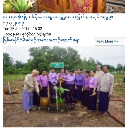
အသင္းတြင္ ၀ါဆိုသကၤန္းကပ္လွဴပူေဇာ္ပြဲ က်င္းပျပဳလုုပ္စဥ္။
၁၄.၇.၂၀၁၇
Tue 25 Jul 2017 - 15:32
၂၀၁၇ခုနှစ်၊ ဇူလိုင်လ(၁၄)ရက်။
မြန်မာနိုင်ငံမိခင်နှင့်ကလေးစောင့်ရှောက်ရေး
Read More >>