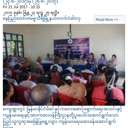
(၂၄-၆-၂၀၁၇)မှ (၂၅-၆-၂၀၁၇)
Fri 21 Jul 2017 - 10:15
၂၀၁၇ ခုနှစ်၊ ဇြန္လ ၂၄ ရက္မွ ၂၅ ရက္ထိ။
နေပြည်တော်၊ဇမ်ဗူသီရိမြို့နယ်၊လက်ပံခါးလှ
Read More >>
ကျေးရွာတွင် မြန်မာနိုင်ငံမိခင်နှင့်ကလေးစောင့်ရှောက်ရေးအသင်းနှင့်
ကျန်းမာရေးနှင့်အားကစား၀န်ကြီးဌာနတို့ပူးပေါင်းဆောင်ရွက်သော
ပြည်သူလူထုအခြေပြုရွေ့လျား ကျန်းမာရေးဆေးခန်းဆောင်ရွက်
ခြင်း။