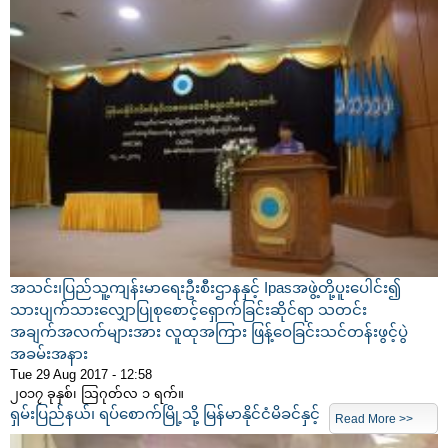
အသင်း၊ပြည်သူ့ကျန်းမာရေးဦးစီးဌာနနှင့် Ipasအဖွဲ့တို့ပူးပေါင်း၍
သားပျက်သားလျှောပြုစုစောင့်ရှောက်ခြင်းဆိုင်ရာ သတင်း
အချက်အလက်များအား လူထုအကြား ဖြန့်ဝေခြင်းသင်တန်းဖွင့်ပွဲ
အခမ်းအနား
Tue 29 Aug 2017 - 12:58
၂၀၁၇ ခုနှစ်၊ သြဂုတ်လ ၁ ရက်။
ရှမ်းပြည်နယ်၊ ရပ်စောက်မြို့သို့ မြန်မာနိုင်ငံမိခင်နှင့်
Read More >>