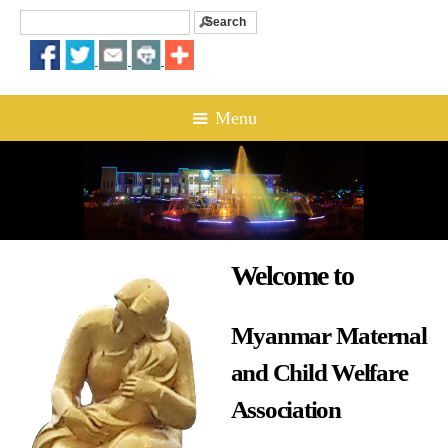
Search
Search form
☰ Menu
Welcome to
Myanmar Maternal
and Child Welfare
Association