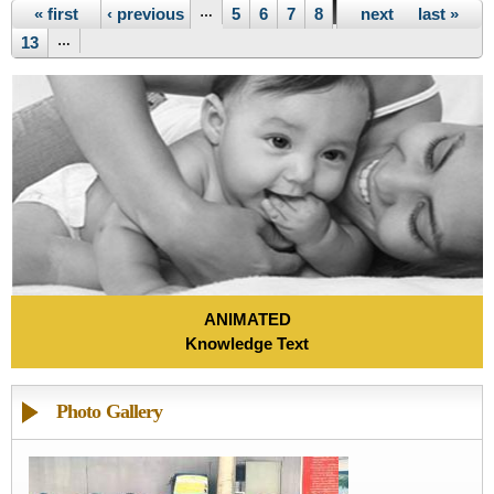
Pages
« first
‹ previous
…
5
6
7
8
9
next ›
10
11
last »
12
13
…
ANIMATED
Knowledge Text
Photo Gallery