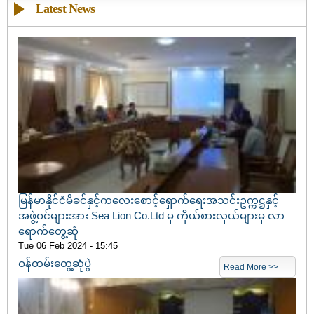
Latest News
မြန်မာနိုင်ငံမိခင်နှင့်ကလေးစောင့်ရှောက်ရေးအသင်းဥက္ကဋ္ဌနှင့်
အဖွဲ့ဝင်များအား Sea Lion Co.Ltd မှ ကိုယ်စားလှယ်များမှ လာ
ရောက်တွေ့ဆုံ
Tue 06 Feb 2024 - 15:45
ဝန်ထမ်းတွေ့ဆုံပွဲ
Read More >>