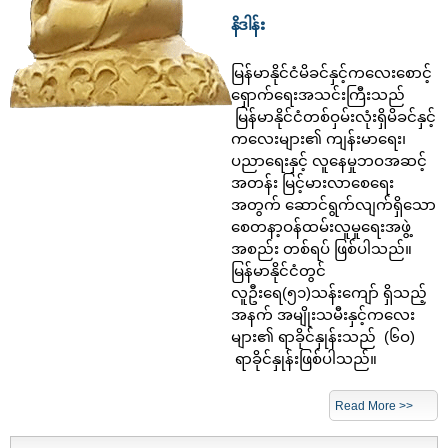
နိဒါန်း
မြန်မာနိုင်ငံမိခင်နှင့်ကလေးစောင့်
ရှောက်ရေးအသင်းကြီးသည်
မြန်မာနိုင်ငံတစ်ဝှမ်းလုံးရှိမိခင်နှင့်
ကလေးများ၏ ကျန်းမာရေး၊
ပညာရေးနှင့် လူနေမှုဘဝအဆင့်
အတန်း မြင့်မားလာစေရေး
အတွက် ဆောင်ရွက်လျက်ရှိသော
စေတနာ့ဝန်ထမ်းလူမှုရေးအဖွဲ့
အစည်း တစ်ရပ် ဖြစ်ပါသည်။
မြန်မာနိုင်ငံတွင်
လူဦးရေ(၅၁)သန်းကျော် ရှိသည့်
အနက် အမျိုးသမီးနှင့်ကလေး
များ၏ ရာခိုင်နှုန်းသည် (၆ဝ)
ရာခိုင်နှုန်းဖြစ်ပါသည်။
Read More >>