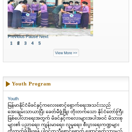
Previous
Pause
Next
1
2
3
4
5
View More >>
Youth Program
Youth
မြန်မာနိုင်ငံမိခင်နှင့်ကလေးစောင့်ရှောက်ရေးအသင်းသည်
အေးချမ်းသာယာပြီး ခေတ်မီဖွံ့ဖြိုး တိုးတက်သော နိုင်ငံတော်ကြီး
ဖြစ်ပေါ်လာရေးအတွက် မိခင်နှင့်ကလေးများအပါအဝင် မိသားစု
များ၏ ပညာရေး၊ ကျန်းမာရေး၊ လူမှုရေး၊ စီးပွားရေးကဏ္ဍများ
တိုးတက်ဖွံ့ဖြိုးရန် ပါဝင်ကူညီစောင့်ရှောက် ဆောင်ရွက်သွားမည်